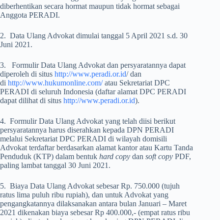
diberhentikan secara hormat maupun tidak hormat sebagai
Anggota PERADI.
2. Data Ulang Advokat dimulai tanggal 5 April 2021 s.d. 30
Juni 2021.
3. Formulir Data Ulang Advokat dan persyaratannya dapat
diperoleh di situs
http://www.peradi.or.id
/ dan
di
http://www.hukumonline.com/
atau Sekretariat DPC
PERADI di seluruh Indonesia (daftar alamat DPC PERADI
dapat dilihat di situs
http://www.peradi.or.id
).
4. Formulir Data Ulang Advokat yang telah diisi berikut
persyaratannya harus diserahkan kepada DPN PERADI
melalui Sekretariat DPC PERADI di wilayah domisili
Advokat terdaftar berdasarkan alamat kantor atau Kartu Tanda
Penduduk (KTP) dalam bentuk
hard copy
dan
soft copy
PDF,
paling lambat tanggal 30 Juni 2021.
5. Biaya Data Ulang Advokat sebesar Rp. 750.000 (tujuh
ratus lima puluh ribu rupiah), dan untuk Advokat yang
pengangkatannya dilaksanakan antara bulan Januari – Maret
2021 dikenakan biaya sebesar Rp 400.000,- (empat ratus ribu