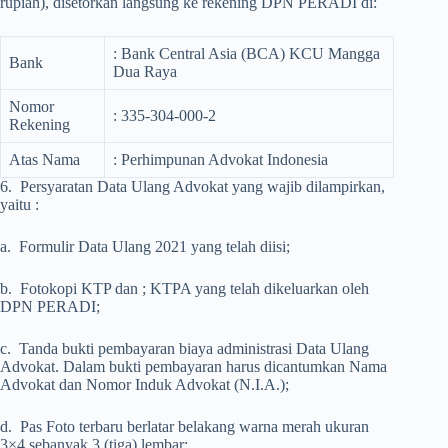
rupiah), disetorkan langsung ke rekening DPN PERADI di:
: Bank Central Asia (BCA) KCU Mangga
Bank
Dua Raya
Nomor
: 335-304-000-2
Rekening
Atas Nama
: Perhimpunan Advokat Indonesia
6. Persyaratan Data Ulang Advokat yang wajib dilampirkan,
yaitu :
a. Formulir Data Ulang 2021 yang telah diisi;
b. Fotokopi KTP dan ; KTPA yang telah dikeluarkan oleh
DPN PERADI;
c. Tanda bukti pembayaran biaya administrasi Data Ulang
Advokat. Dalam bukti pembayaran harus dicantumkan Nama
Advokat dan Nomor Induk Advokat (N.I.A.);
d. Pas Foto terbaru berlatar belakang warna merah ukuran
3×4 sebanyak 3 (tiga) lembar;