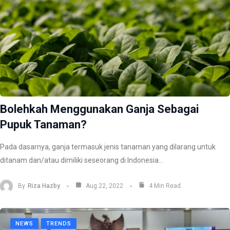
Bolehkah Menggunakan Ganja Sebagai
Pupuk Tanaman?
Pada dasarnya, ganja termasuk jenis tanaman yang dilarang untuk
ditanam dan/atau dimiliki seseorang di Indonesia…
By
Riza Hazby
Aug 22, 2022
4 Min Read
NEWS
TRENDS