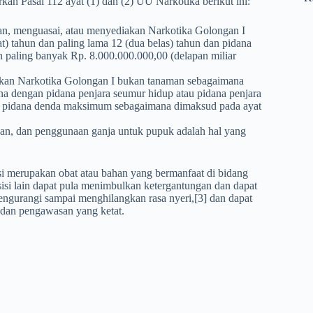
an Pasal 112 ayat (1) dan (2) UU Narkotika berikut ini:
n, menguasai, atau menyediakan Narkotika Golongan I
t) tahun dan paling lama 12 (dua belas) tahun dan pidana
an paling banyak Rp. 8.000.000.000,00 (delapan miliar
akan Narkotika Golongan I bukan tanaman sebagaimana
ana dengan pidana penjara seumur hidup atau pidana penjara
dan pidana denda maksimum sebagaimana dimaksud pada ayat
an, dan penggunaan ganja untuk pupuk adalah hal yang
isi merupakan obat atau bahan yang bermanfaat di bidang
si lain dapat pula menimbulkan ketergantungan dan dapat
ngurangi sampai menghilangkan rasa nyeri,[3] dan dapat
 dan pengawasan yang ketat.