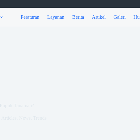
Peraturan
Layanan
Berita
Artikel
Galeri
Hu
 Pupuk Tanaman?
Articles
,
News
,
Trends