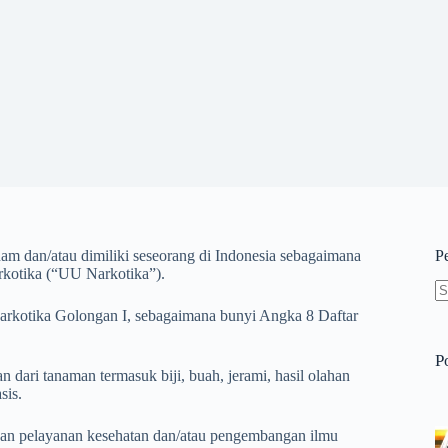
nam dan/atau dimiliki seseorang di Indonesia sebagaimana
P
kotika (“UU Narkotika”).
N
rkotika Golongan I, sebagaimana bunyi Angka 8 Daftar
re
P
dari tanaman termasuk biji, buah, jerami, hasil olahan
sis.
ngan pelayanan kesehatan dan/atau pengembangan ilmu