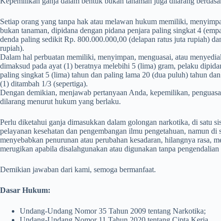
Kepemilikan ganja dalam bentuk bukan tanaman juga dilarang berdasark
Setiap orang yang tanpa hak atau melawan hukum memiliki, menyimpa
bukan tanaman, dipidana dengan pidana penjara paling singkat 4 (empa
denda paling sedikit Rp. 800.000.000,00 (delapan ratus juta rupiah) d
rupiah).
Dalam hal perbuatan memiliki, menyimpan, menguasai, atau menyedi
dimaksud pada ayat (1) beratnya melebihi 5 (lima) gram, pelaku dipid
paling singkat 5 (lima) tahun dan paling lama 20 (dua puluh) tahun 
(1) ditambah 1/3 (sepertiga).
Dengan demikian, menjawab pertanyaan Anda, kepemilikan, penguasa
dilarang menurut hukum yang berlaku.
Perlu diketahui ganja dimasukkan dalam golongan narkotika, di satu s
pelayanan kesehatan dan pengembangan ilmu pengetahuan, namun di si
menyebabkan penurunan atau perubahan kesadaran, hilangnya rasa, me
merugikan apabila disalahgunakan atau digunakan tanpa pengendalian
Demikian jawaban dari kami, semoga bermanfaat.
Dasar Hukum:
Undang-Undang Nomor 35 Tahun 2009 tentang Narkotika;
Undang-Undang Nomor 11 Tahun 2020 tentang Cipta Kerja.