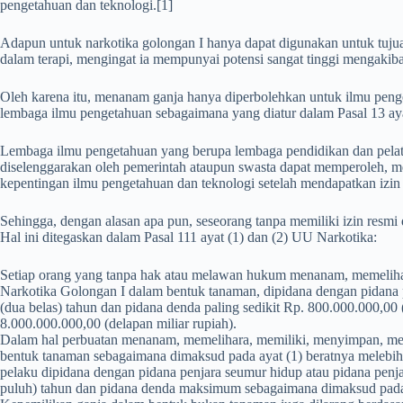
pengetahuan dan teknologi.[1]
Adapun untuk narkotika golongan I hanya dapat digunakan untuk tuj
dalam terapi, mengingat ia mempunyai potensi sangat tinggi mengakib
Oleh karena itu, menanam ganja hanya diperbolehkan untuk ilmu peng
lembaga ilmu pengetahuan sebagaimana yang diatur dalam Pasal 13 ay
Lembaga ilmu pengetahuan yang berupa lembaga pendidikan dan pelat
diselenggarakan oleh pemerintah ataupun swasta dapat memperoleh,
kepentingan ilmu pengetahuan dan teknologi setelah mendapatkan izin
Sehingga, dengan alasan apa pun, seseorang tanpa memiliki izin resmi
Hal ini ditegaskan dalam Pasal 111 ayat (1) dan (2) UU Narkotika:
Setiap orang yang tanpa hak atau melawan hukum menanam, memeliha
Narkotika Golongan I dalam bentuk tanaman, dipidana dengan pidana p
(dua belas) tahun dan pidana denda paling sedikit Rp. 800.000.000,00 
8.000.000.000,00 (delapan miliar rupiah).
Dalam hal perbuatan menanam, memelihara, memiliki, menyimpan, me
bentuk tanaman sebagaimana dimaksud pada ayat (1) beratnya melebihi 
pelaku dipidana dengan pidana penjara seumur hidup atau pidana penjar
puluh) tahun dan pidana denda maksimum sebagaimana dimaksud pada a