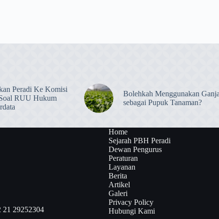
kan Peradi Ke Komisi
Bolehkah Menggunakan Ganj
 Soal RUU Hukum
sebagai Pupuk Tanaman?
rdata
Home
Sejarah PBH Peradi
Dewan Pengurus
Peraturan
Layanan
Berita
Artikel
Galeri
Privacy Policy
2 21 29252304
Hubungi Kami