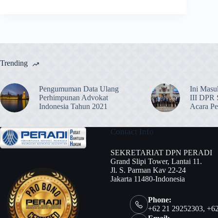
Trending
Pengumuman Data Ulang
Ini Masu
Perhimpunan Advokat
III DPR
Indonesia Tahun 2021
Acara Pe
Contact Info
SEKRETARIAT DPN PERADI
Grand Slipi Tower, Lantai 11.
Jl. S. Parman Kav 22-24
Jakarta 11480-Indonesia
Phone:
+62 21 29252303, +6